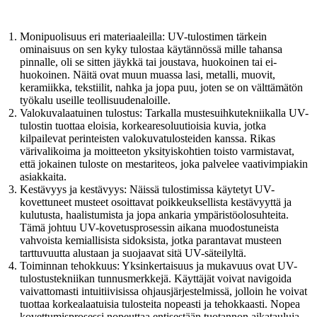
Monipuolisuus eri materiaaleilla: UV-tulostimen tärkein
ominaisuus on sen kyky tulostaa käytännössä mille tahansa
pinnalle, oli se sitten jäykkä tai joustava, huokoinen tai ei-
huokoinen. Näitä ovat muun muassa lasi, metalli, muovit,
keramiikka, tekstiilit, nahka ja jopa puu, joten se on välttämätön
työkalu useille teollisuudenaloille.
Valokuvalaatuinen tulostus: Tarkalla mustesuihkutekniikalla UV-
tulostin tuottaa eloisia, korkearesoluutioisia kuvia, jotka
kilpailevat perinteisten valokuvatulosteiden kanssa. Rikas
värivalikoima ja moitteeton yksityiskohtien toisto varmistavat,
että jokainen tuloste on mestariteos, joka palvelee vaativimpiakin
asiakkaita.
Kestävyys ja kestävyys: Näissä tulostimissa käytetyt UV-
kovettuneet musteet osoittavat poikkeuksellista kestävyyttä ja
kulutusta, haalistumista ja jopa ankaria ympäristöolosuhteita.
Tämä johtuu UV-kovetusprosessin aikana muodostuneista
vahvoista kemiallisista sidoksista, jotka parantavat musteen
tarttuvuutta alustaan ​​ja suojaavat sitä UV-säteilyltä.
Toiminnan tehokkuus: Yksinkertaisuus ja mukavuus ovat UV-
tulostustekniikan tunnusmerkkejä. Käyttäjät voivat navigoida
vaivattomasti intuitiivisissa ohjausjärjestelmissä, jolloin he voivat
tuottaa korkealaatuisia tulosteita nopeasti ja tehokkaasti. Nopea
kovettumisprosessi nopeuttaa entisestään tuotannon aikatauluja,