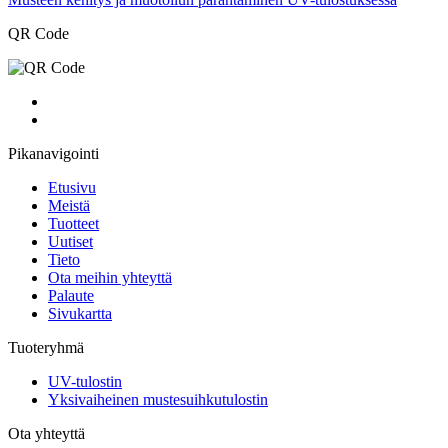
QR Code
Pikanavigointi
Etusivu
Meistä
Tuotteet
Uutiset
Tieto
Ota meihin yhteyttä
Palaute
Sivukartta
Tuoteryhmä
UV-tulostin
Yksivaiheinen mustesuihkutulostin
Ota yhteyttä