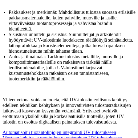
Pakkaukset ja merkinnät: Mahdollisuus tulostaa suoraan erilaisille
pakkausmateriaaleille, kuten pahville, muoville ja lasille,
virtaviivaistaa tuotantoprosesseja ja vahvistaa brändin
identiteettiä.
Sisustussuunnittelu ja sisustus: Suunnittelijat ja arkkitehdit
hyödyntävät UV-tulostimia luodakseen räätälöityjä seinätaidetta,
lattiagrafiikkaa ja koriste-elementtejä, jotka tuovat ripauksen
hienostuneisuutta mihin tahansa tilaan.
Auto- ja ilmailuala: Tarkkuustulostus metallille, muoville ja
komposiittimateriaaleille on ratkaisevan tärkeää näille
teollisuudenaloille, joilla UV-tulostimet tarjoavat
kustannustehokkaan ratkaisun osien tunnistamiseen,
tuotemerkkiin ja räätälöintiin.
Yhteenvetona voidaan todeta, että UV-tulostinteollisuus kehittyy
edelleen tekniikan kehityksen ja innovatiivisten tulostusratkaisujen
jatkuvasti kasvavan kysynnän vetämänä. Yritykset pyrkivät
erottumaan yksilöllisillä ja korkealaatuisilla tuotteilla, joten UV-
tulostin on osoitus digitaalisen painatuksen tulevaisuudesta.
Automatisoitu tuotantolinjojen integrointi UV-tulostukseen
Musteen kehitys ja muotoilun parantaminen UV-tulostuksessa