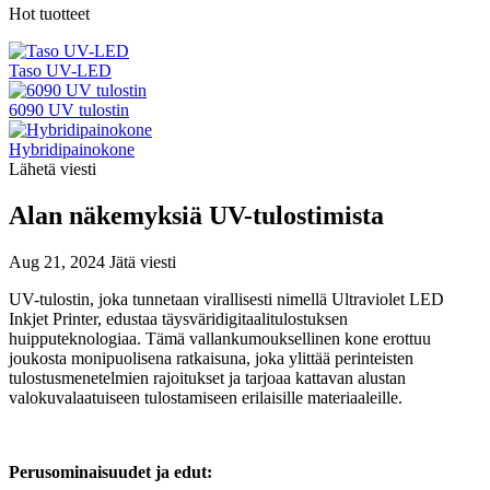
Hot tuotteet
Taso UV-LED
6090 UV tulostin
Hybridipainokone
Lähetä viesti
Alan näkemyksiä UV-tulostimista
Aug 21, 2024
Jätä viesti
UV-tulostin, joka tunnetaan virallisesti nimellä Ultraviolet LED
Inkjet Printer, edustaa täysväridigitaalitulostuksen
huipputeknologiaa. Tämä vallankumouksellinen kone erottuu
joukosta monipuolisena ratkaisuna, joka ylittää perinteisten
tulostusmenetelmien rajoitukset ja tarjoaa kattavan alustan
valokuvalaatuiseen tulostamiseen erilaisille materiaaleille.
Perusominaisuudet ja edut: