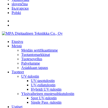
slovenčina
Български
Polski
Etusivu
Meistä
Meidän sertifikaattimme
Tuotantomarkkinat
Tuotesovellus
Palvelumme
Asiakkaan tapaus
Tuotteet
UV-tulostin
UV-tasotulostin
UV-rullatulostin
Hybridi UV-tulostin
Yksivaiheinen mustesuihkutulostin
Spot UV-tulostin
Single Pass -tulostin
Uutiset