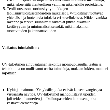
mikä tekee siitä ihanteellisen valinnan aikaherkille projekteille.
Teollisuustason suorituskyky: tiukkojen
teollisuustulostusstandardien mukaiset UV-tulostimet tuottavat
yhtenäisiä ja luotettavia tuloksia eri sovelluksissa. Niiden vankka
rakenne ja tarkka suunnittelu takaavat pitkän aikavälin
kestävyyden ja minimaaliset seisokit, mikä maksimoi
tuottavuuden ja kannattavuuden.
Vaikutus toimialoihin:
UV-tulostimen ainutlaatuinen sekoitus monipuolisuutta, laatua ja
tehokkuutta on mullistanut useita toimialoja, mukaan lukien, mutta ei
rajoittuen:
Kyltit ja mainonta: Yrityksille, jotka etsivät katseenvangitsijaa
visuaalista näyttöä, UV-tulostimet mahdollistavat upeiden
julisteiden, bannerien ja ulkoiluopasteiden luomisen, jotka
kestävät elementtejä.