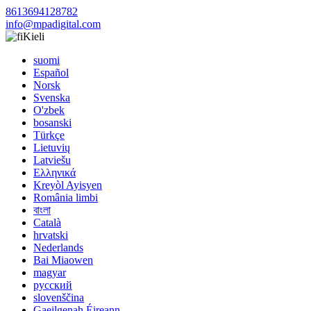
8613694128782
info@mpadigital.com
Kieli
suomi
Español
Norsk
Svenska
O'zbek
bosanski
Türkçe
Lietuvių
Latviešu
Ελληνικά
Kreyòl Ayisyen
România limbi
বাংলা
Català
hrvatski
Nederlands
Bai Miaowen
magyar
русский
slovenščina
Gaeilgenah Éireann