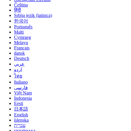
Čeština
हिंदी
Srbija jezik (latinica)
한국어
Português
Malti
Cymraeg
Melayu
Français
dansk
Deutsch
عربي
اردو
ไทย
Italiano
فارسی
Việt Nam
Indonesia
Eesti
日本語
English
íslenska
עברית
українська